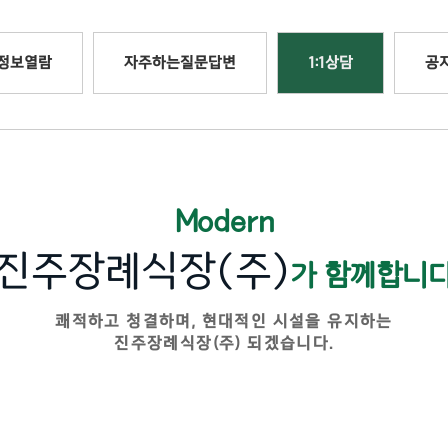
정보열람
자주하는질문답변
1:1상담
공
Modern
진주장례식장(주)
가 함께합니
쾌적하고 청결하며, 현대적인 시설을 유지하는
진주장례식장(주) 되겠습니다.