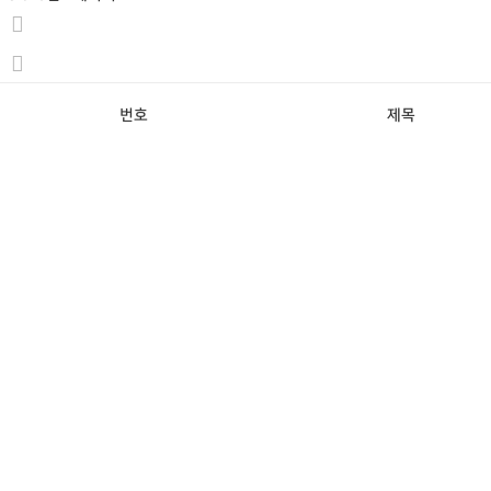
번호
제목
검색
장례식장소개
시설