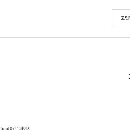
고인
Total 0건
1 페이지